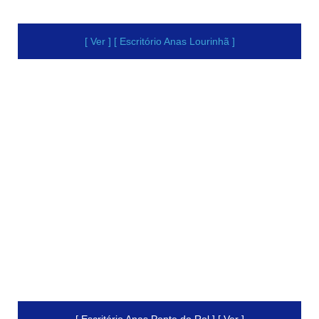
[ Ver ] [ Escritório Anas Lourinhã ]