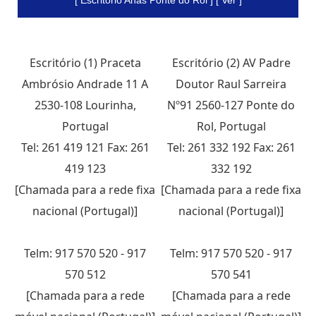
[ Escritório Anas Ponte do Rol ] [ Ver ]
Escritório (1) Praceta
Escritório (2) AV Padre
Ambrósio Andrade 11 A
Doutor Raul Sarreira
2530-108 Lourinha,
Nº91 2560-127 Ponte do
Portugal
Rol, Portugal
Tel: 261 419 121 Fax: 261
Tel: 261 332 192 Fax: 261
419 123
332 192
[Chamada para a rede fixa
[Chamada para a rede fixa
nacional (Portugal)]
nacional (Portugal)]
Telm: 917 570 520 - 917
Telm: 917 570 520 - 917
570 512
570 541
[Chamada para a rede
[Chamada para a rede